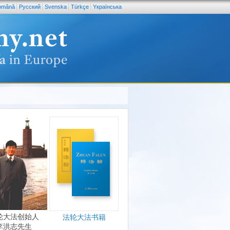
omână
Pусский
Svenska
Türkçe
Yкраїнська
轮大法创始人
法轮大法书籍
李洪志先生