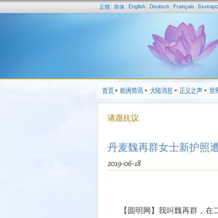
English
Deutsch
Français
Българ
正體
简体
首页
欧洲简讯
大陆消息
正义之声
世
请愿抗议
丹麦魏再群女士新护照
2019-06-18
【圆明网】我叫魏再群，在