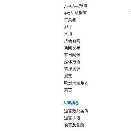
7.20活动报道
4.25活动报道
讲真相
游行
三退
法会新闻
新闻发布
节日问候
媒体报道
请愿抗议
展览
欧洲天国乐团
其它
大陆消息
迫害致死案例
迫害手段
劝善及觉醒