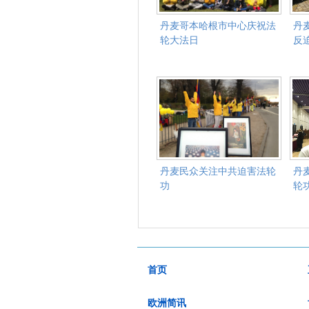
丹麦哥本哈根市中心庆祝法
丹
轮大法日
反
丹麦民众关注中共迫害法轮
丹
功
轮
首页
欧洲简讯