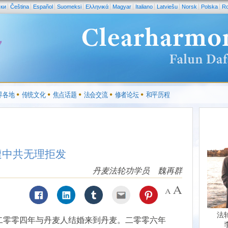
ски
Čeština
Español
Suomeksi
Ελληνικά
Magyar
Italiano
Latviešu
Norsk
Polska
R
界各地
传统文化
焦点话题
法会交流
修者论坛
和平历程
遭中共无理拒发
丹麦法轮功学员 魏再群
法
二零零四年与丹麦人结婚来到丹麦。二零零六年