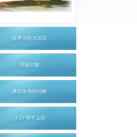
世界法轮大法日
突破封锁
来自各地的问候
“4.25”和平上访