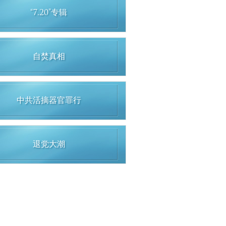
“7.20”专辑
自焚真相
中共活摘器官罪行
退党大潮