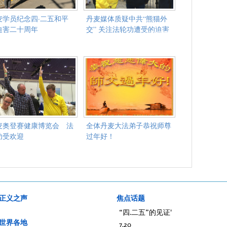
麦学员纪念四·二五和平
丹麦媒体质疑中共“熊猫外
迫害二十周年
交” 关注法轮功遭受的迫害
麦奥登赛健康博览会 法
全体丹麦大法弟子恭祝师尊
功受欢迎
过年好！
正义之声
焦点话题
“四.二五”的见证'
世界各地
7.20