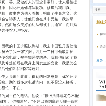
照真、善、忍做好人的理念非常好，使人道德提
健康，因此开始修炼法轮功。修炼后我用真、
平和，做事先为他人着想，明白了生命意义。这
然会告诉家人，使他们也在其中受益，我的母
新经
炼。然而这么美好的功法却被中共迫害，而且延
中共使馆无理拒发。
神韵
，因我的中国护照快到期，我去中国驻丹麦使馆
关键
人员给了我一张字据，四月十二日可领取新护
中使馆电话，被告知需要约谈。我和他们谈了我
更多 ...
以及修炼前后在我身上所发生的变化，我是怎么
然后他们叫我回家等通知。
工作人员询问此事，得到的回复总是：你的还没
反映。期间我多次电话询问，但不是没人接听，
在很忙，不在。
馆的屈主任的电话。他说：“按照法律规定你不能
回复：“你知道的。”不列出我到底违反哪一条哪