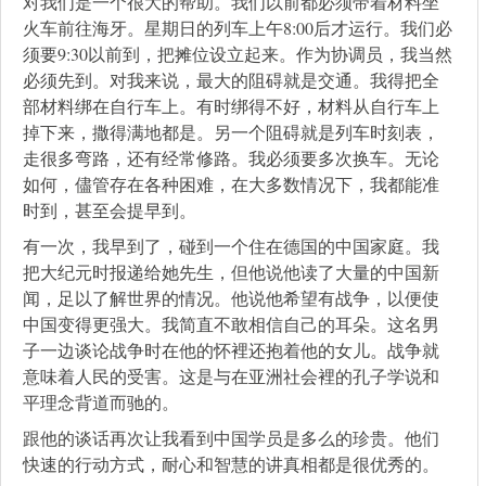
对我们是一个很大的帮助。我们以前都必须带着材料坐
火车前往海牙。星期日的列车上午8:00后才运行。我们必
须要9:30以前到，把摊位设立起来。作为协调员，我当然
必须先到。对我来说，最大的阻碍就是交通。我得把全
部材料绑在自行车上。有时绑得不好，材料从自行车上
掉下来，撒得满地都是。另一个阻碍就是列车时刻表，
走很多弯路，还有经常修路。我必须要多次换车。无论
如何，儘管存在各种困难，在大多数情况下，我都能准
时到，甚至会提早到。
有一次，我早到了，碰到一个住在德国的中国家庭。我
把大纪元时报递给她先生，但他说他读了大量的中国新
闻，足以了解世界的情况。他说他希望有战争，以便使
中国变得更强大。我简直不敢相信自己的耳朵。这名男
子一边谈论战争时在他的怀裡还抱着他的女儿。战争就
意味着人民的受害。这是与在亚洲社会裡的孔子学说和
平理念背道而驰的。
跟他的谈话再次让我看到中国学员是多么的珍贵。他们
快速的行动方式，耐心和智慧的讲真相都是很优秀的。