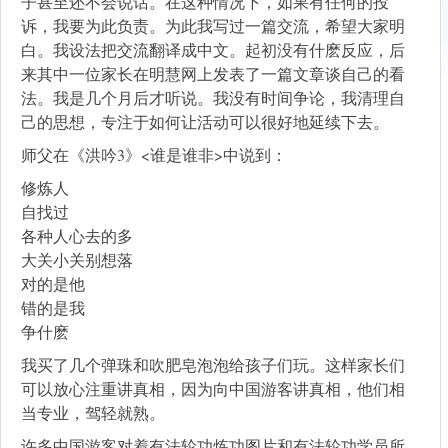
子甚至还不会说话。在这种情况下，如果有任何的投
诉，我要为此负责。为此我写过一篇交流，希望大家明
白。我设法把交流翻译成中文。起初没有什麽反应，后
来其中一位家长在明慧网上发表了一篇文章谈自己的看
法。我是几个月后才听说。我没有时间争论，我清理自
己的思想，专注于如何让活动可以很好地延续下去。
师父在《洪吟3》<谁是谁非>中说到：
修炼人
自找过
各种人心去的多
大关小关别想落
对的是他
错的是我
争什麽
我买了几个弹珠和吹肥皂泡泡给孩子们玩。这样家长们
可以放心注重讲真相，因为向中国游客讲真相，他们相
当专业，驾轻就熟。
许多中国游客对着有法轮功炼功图片和有法轮功学员所