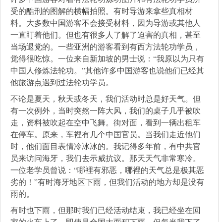
受的酷刑的图解的横幅拍照。有时导游来拿些真相材
料。大多数中国游客不会接受材料，因为导游或其他人
一直盯着他们。但也有很多人了解了迫害的真相，甚至
当场退党的。一些亚洲的游客看到有西方法轮功学员，
觉得很吃惊。一位来自新加坡的男士说：“我原以为只有
中国人修炼法轮功。”其他许多中国游客也说他们已经其
他旅游点遇到过法轮功学员。
不论是夏天，秋天或冬天，我们活动时总是好天气。但
有一次例外，当时突然一阵大风，我们的桌子几乎被吹
走，资料被吹起在空中飞舞。街对面，看到一辆出租车
在停车。原来，车裡有几个中国官员。当我们走近他们
时，他们面目表情冷冰冰的。我记得多年前，有中共官
员来访问海牙，我们去示威抗议。那天天气非常寒冷。
一位老学员曾说：“哪裡有邪恶，哪裡的天气总是极其恶
劣的！”有时海牙地区下雨，但我们活动的地方却是没有
雨的。
有时也下雨，但那时我们已经活动结束，我已经坐在回
家的火车上了。即使是全国大面积下雨，但每当我下了