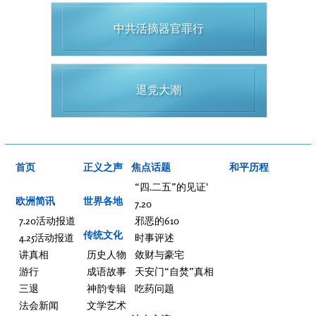
中共活摘器官罪行
退党大潮
首页
正义之声
焦点话题
和平历程
“四.二五”的见证'
欧洲简讯
世界各地
7.20
7.20活动报道
邪恶的610
传统文化
4.25活动报道
时事评述
讲真相
历史人物
敛财与豪宅
游行
成语故事
天安门“自焚”真相
三退
神韵专辑
吃药问题
法会新闻
文学艺术