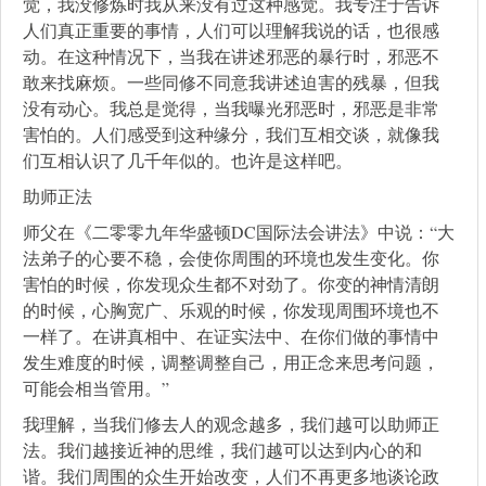
觉，我没修炼时我从来没有过这种感觉。我专注于告诉
人们真正重要的事情，人们可以理解我说的话，也很感
动。在这种情况下，当我在讲述邪恶的暴行时，邪恶不
敢来找麻烦。一些同修不同意我讲述迫害的残暴，但我
没有动心。我总是觉得，当我曝光邪恶时，邪恶是非常
害怕的。人们感受到这种缘分，我们互相交谈，就像我
们互相认识了几千年似的。也许是这样吧。
助师正法
师父在《二零零九年华盛顿DC国际法会讲法》中说：“大
法弟子的心要不稳，会使你周围的环境也发生变化。你
害怕的时候，你发现众生都不对劲了。你变的神情清朗
的时候，心胸宽广、乐观的时候，你发现周围环境也不
一样了。在讲真相中、在证实法中、在你们做的事情中
发生难度的时候，调整调整自己，用正念来思考问题，
可能会相当管用。”
我理解，当我们修去人的观念越多，我们越可以助师正
法。我们越接近神的思维，我们越可以达到内心的和
谐。我们周围的众生开始改变，人们不再更多地谈论政