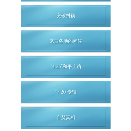
突破封锁
来自各地的问候
“4.25”和平上访
“7.20”专辑
自焚真相