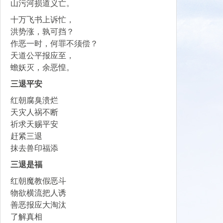
山污河损道义亡。
十万飞书上诉忙，
洪势涨，孰可挡？
作恶一时，何罪不须偿？
天道公平报应至，
蟾妖灭，余恶惶。
三退平安
红朝腐臭溃烂
天灾人祸不断
祈求天赐平安
赶紧三退
抹去兽印福添
三退是福
红朝魔教假恶斗
物欲横流把人诱
善恶报应大淘汰
了解真相