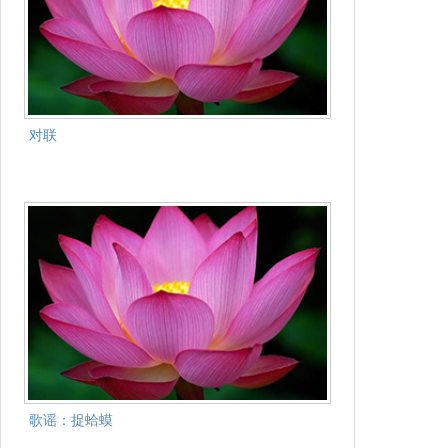
对联
歌谣：捉蛤蟆