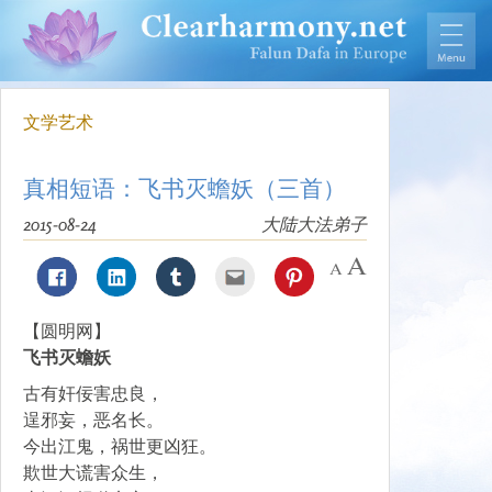
文学艺术
真相短语：飞书灭蟾妖（三首）
2015-08-24
大陆大法弟子
【圆明网】
飞书灭蟾妖
古有奸佞害忠良，
逞邪妄，恶名长。
今出江鬼，祸世更凶狂。
欺世大谎害众生，