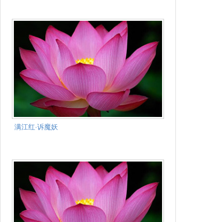
满江红·诉魔妖