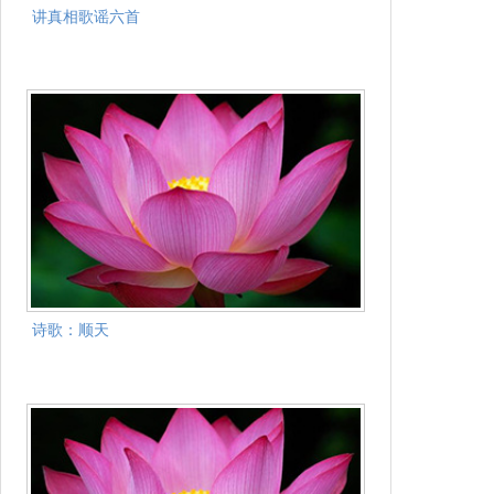
讲真相歌谣六首
诗歌：顺天