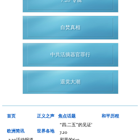
“7.20”专辑
自焚真相
中共活摘器官罪行
退党大潮
首页
正义之声
焦点话题
和平历程
“四.二五”的见证'
欧洲简讯
世界各地
7.20
7.20活动报道
邪恶的610