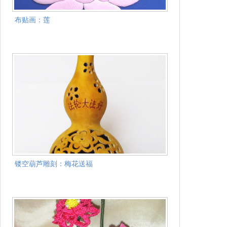
布贴画：莲
镂空葫芦雕刻：梅花送福