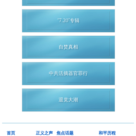
“7.20”专辑
自焚真相
中共活摘器官罪行
退党大潮
首页
正义之声
焦点话题
和平历程