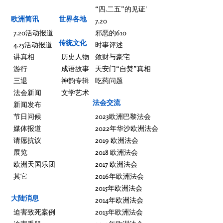
“四.二五”的见证'
欧洲简讯
世界各地
7.20
7.20活动报道
邪恶的610
传统文化
4.25活动报道
时事评述
讲真相
历史人物
敛财与豪宅
游行
成语故事
天安门“自焚”真相
三退
神韵专辑
吃药问题
法会新闻
文学艺术
法会交流
新闻发布
节日问候
2023欧洲巴黎法会
媒体报道
2022年华沙欧洲法会
请愿抗议
2019 欧洲法会
展览
2018 欧洲法会
欧洲天国乐团
2017 欧洲法会
其它
2016年欧洲法会
2015年欧洲法会
大陆消息
2014年欧洲法会
迫害致死案例
2013年欧洲法会