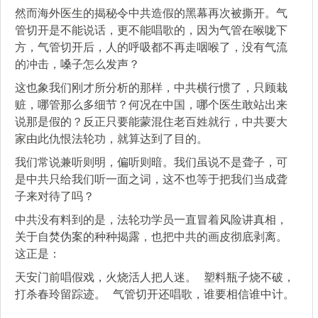
然而海外医生的揭秘令中共造假的黑幕再次被撕开。气
管切开是不能说话，更不能唱歌的，因为气管在喉咙下
方，气管切开后，人的呼吸都不再走咽喉了，没有气流
的冲击，嗓子怎么发声？
这也象我们刚才所分析的那样，中共横行惯了，只顾栽
赃，哪管那么多细节？何况在中国，哪个医生敢站出来
说那是假的？反正只要能蒙混住老百姓就行，中共要大
家由此仇恨法轮功，就算达到了目的。
我们常说兼听则明，偏听则暗。我们虽说不是聋子，可
是中共只给我们听一面之词，这不也等于把我们当成聋
子来对待了吗？
中共没有料到的是，法轮功学员一直冒着风险讲真相，
关于自焚伪案的种种揭露，也把中共的画皮彻底剥离。
这正是：
天安门前唱假戏，火烧活人把人迷。 塑料瓶子烧不破，
打杀春玲留踪迹。 气管切开还唱歌，谁要相信谁中计。