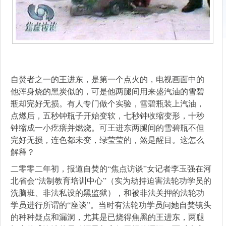
自焚者之一的王进东，是第一个点火的，电视画面中的
他浑身烧的黑炭似的，可是他两腿间用来盛汽油的雪碧
瓶却完好无损。有人专门做个实验，雪碧瓶装上汽油，
点燃后，五秒钟瓶子开始变软，七秒钟收缩变形，十秒
钟缩成一小疙瘩并燃烧。可王进东两腿间的雪碧瓶不但
完好无损，连色都未变，绿莹莹的，煞是醒目。这怎么
解释？
二零零二年初，报道自焚的“焦点访谈”女记者李玉强在河
北省会“法制教育培训中心”（实为劫持迫害法轮功学员的
洗脑班、非法私设的黑监狱），和被非法关押的法轮功
学员进行所谓的“座谈”。当时有法轮功学员问她自焚镜头
的种种疑点和漏洞，尤其是已烧得焦黑的王进东，两腿