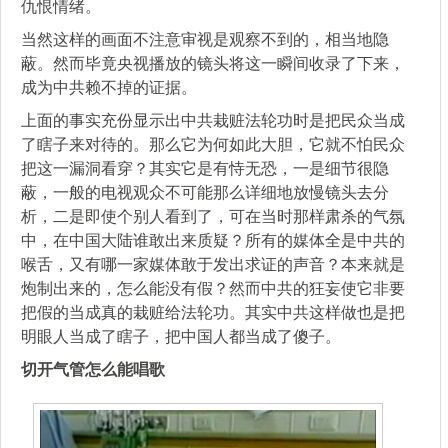
仇恨情绪。
当然这样的画面不注意审视是观察不到的，相当地隐
蔽。然而毕竟央视播放的镜头将这一瞬间收录了下来，
成为中共赖不掉的证据。
上面的事实充份显示出中共栽赃法轮功时是把民众当成
了瞎子来对待的。那么它为何如此大胆，它就不怕民众
把这一漏洞看穿？其实它是有恃无恐，一是细节很隐
蔽，一般的电视观众不可能那么详细地放慢镜头去分
析，二是即使个别人看到了，可在当时那样肃杀的气氛
中，在中国大陆谁敢出来质疑？所有的媒体全是中共的
喉舌，又有哪一家媒体敢于发出求证的声音？本来就是
炮制出来的，怎么能没有假？然而中共的狂妄使它非要
把假的当成真的栽赃给法轮功。其实中共这样做也是把
明眼人当成了瞎子，把中国人都当成了傻子。
切开气管怎么能唱歌