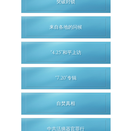
突破封锁
来自各地的问候
“4.25”和平上访
“7.20”专辑
自焚真相
中共活摘器官罪行