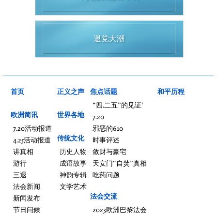
退党大潮
首页
正义之声
焦点话题
和平历程
“四.二五”的见证'
欧洲简讯
世界各地
7.20
7.20活动报道
邪恶的610
传统文化
4.25活动报道
时事评述
讲真相
历史人物
敛财与豪宅
游行
成语故事
天安门“自焚”真相
三退
神韵专辑
吃药问题
法会新闻
文学艺术
法会交流
新闻发布
节日问候
2023欧洲巴黎法会